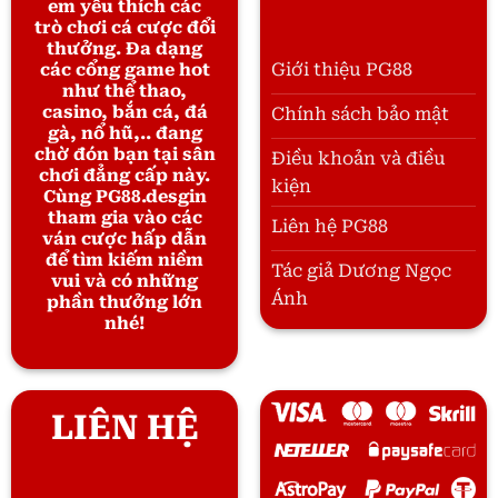
em yêu thích các
trò chơi cá cược đổi
thưởng. Đa dạng
Giới thiệu PG88
các cổng game hot
như thể thao,
casino, bắn cá, đá
Chính sách bảo mật
gà, nổ hũ,.. đang
chờ đón bạn tại sân
Điều khoản và điều
chơi đẳng cấp này.
kiện
Cùng PG88.desgin
tham gia vào các
Liên hệ PG88
ván cược hấp dẫn
để tìm kiếm niềm
Tác giả Dương Ngọc
vui và có những
Ánh
phần thưởng lớn
nhé!
LIÊN HỆ