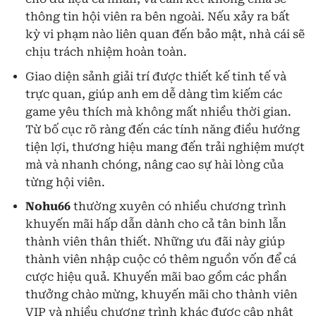
thông tin hội viên ra bên ngoài. Nếu xảy ra bất
kỳ vi phạm nào liên quan đến bảo mật, nhà cái sẽ
chịu trách nhiệm hoàn toàn.
Giao diện sảnh giải trí được thiết kế tinh tế và
trực quan, giúp anh em dễ dàng tìm kiếm các
game yêu thích mà không mất nhiều thời gian.
Từ bố cục rõ ràng đến các tính năng điều hướng
tiện lợi, thương hiệu mang đến trải nghiệm mượt
mà và nhanh chóng, nâng cao sự hài lòng của
từng hội viên.
Nohu66
thường xuyên có nhiều chương trình
khuyến mãi hấp dẫn dành cho cả tân binh lẫn
thành viên thân thiết. Những ưu đãi này giúp
thành viên nhập cuộc có thêm nguồn vốn để cá
cược hiệu quả. Khuyến mãi bao gồm các phần
thưởng chào mừng, khuyến mãi cho thành viên
VIP và nhiều chương trình khác được cập nhật