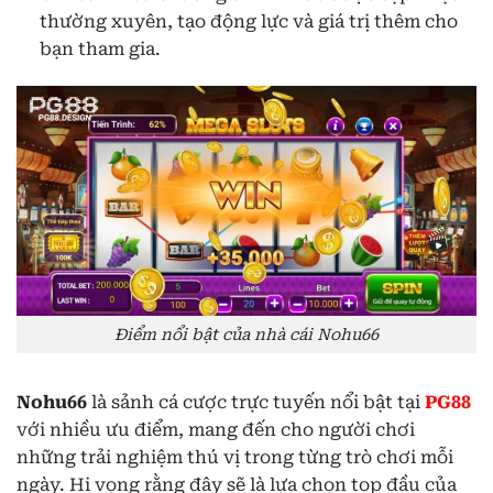
thường xuyên, tạo động lực và giá trị thêm cho
bạn tham gia.
Điểm nổi bật của nhà cái Nohu66
Nohu66
là sảnh cá cược trực tuyến nổi bật tại
PG88
với nhiều ưu điểm, mang đến cho người chơi
những trải nghiệm thú vị trong từng trò chơi mỗi
ngày. Hi vọng rằng đây sẽ là lựa chọn top đầu của