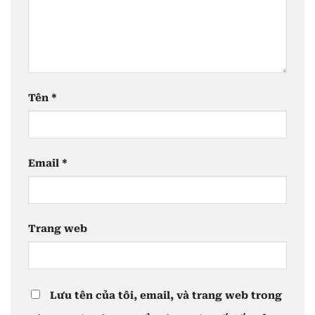
Tên
*
Email
*
Trang web
Lưu tên của tôi, email, và trang web trong