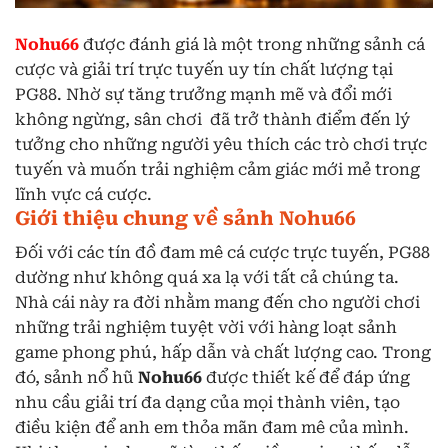
Nohu66
được đánh giá là một trong những sảnh cá
cược và giải trí trực tuyến uy tín chất lượng tại
PG88. Nhờ sự tăng trưởng mạnh mẽ và đổi mới
không ngừng, sân chơi đã trở thành điểm đến lý
tưởng cho những người yêu thích các trò chơi trực
tuyến và muốn trải nghiệm cảm giác mới mẻ trong
lĩnh vực cá cược.
Giới thiệu chung về sảnh Nohu66
Đối với các tín đồ đam mê cá cược trực tuyến, PG88
dường như không quá xa lạ với tất cả chúng ta.
Nhà cái này ra đời nhằm mang đến cho người chơi
những trải nghiệm tuyệt vời với hàng loạt sảnh
game phong phú, hấp dẫn và chất lượng cao.
Trong
đó, sảnh nổ hũ
Nohu66
được thiết kế để đáp ứng
nhu cầu giải trí đa dạng của mọi thành viên, tạo
điều kiện để anh em thỏa mãn đam mê của mình.